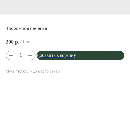
Творожное печенье
200
р.
/
1 pc
Добавить в корзину
Мука, творог, яйцо, масло, сахар.